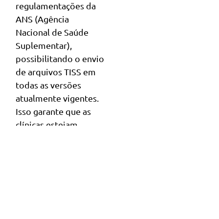
regulamentações da
ANS (Agência
Nacional de Saúde
Suplementar),
possibilitando o envio
de arquivos TISS em
todas as versões
atualmente vigentes.
Isso garante que as
clínicas estejam
sempre atualizadas
com as normas mais
recentes, sem a
necessidade de
adaptações manuais.
Essa flexibilidade e
compatibilidade com