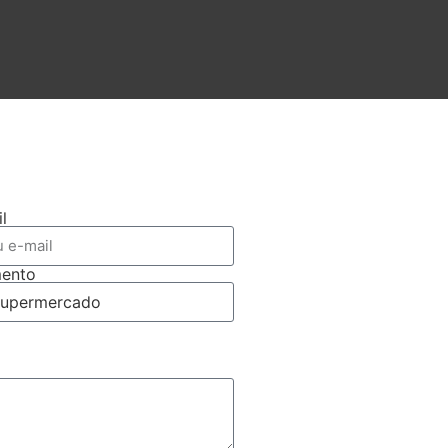
l
ento